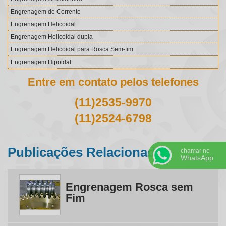
Engrenagem de Corrente
Engrenagem Helicoidal
Engrenagem Helicoidal dupla
Engrenagem Helicoidal para Rosca Sem-fim
Engrenagem Hipoidal
Engrenagem Interna
Entre em contato pelos telefones
Engrenagem para Corrente Silenciosa
(11)2535-9970
Engrenagem para Redutor
Engrenagem Planetária
(11)2524-6798
Engrenagem Rosca sem Fim
Engrenagem sem Fim
Publicações Relacionadas
Engrenagens Cilíndricas com Dentes em V
chamar no
WhatsApp
Engrenagens Cilíndricas de Dentes Helicoidais
Engrenagens Cônicas de Dentes Helicoidais
Engrenagem Rosca sem
Engrenagens de Dentes Retos
Fim
Engrenagens Industriais
Engrenagens para Correntes de Rolos