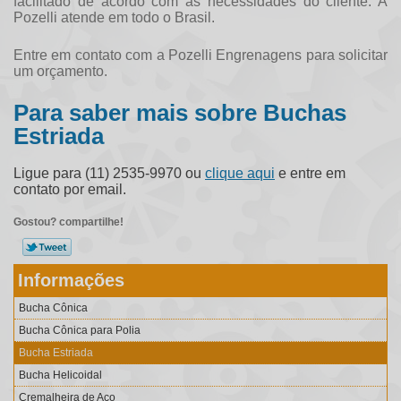
facilitado de acordo com as necessidades do cliente. A
Pozelli atende em todo o Brasil.
Entre em contato com a Pozelli Engrenagens para solicitar
um orçamento.
Para saber mais sobre Buchas
Estriada
Ligue para
(11) 2535-9970
ou
clique aqui
e entre em
contato por email.
Gostou? compartilhe!
Informações
Bucha Cônica
Bucha Cônica para Polia
Bucha Estriada
Bucha Helicoidal
Cremalheira de Aço