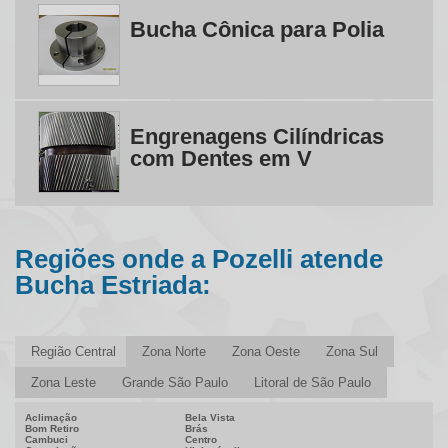
Engrenagens Sob Encomenda
Bucha Cônica para Polia
Engrenagens Sob Medida
Fabricante de Engrenagem Helicoidal
Fabricante de Engrenagens
Fabricante de Engrenagens e Cremalheiras
Fabricante de Engrenagens Helicoidais em SP
Engrenagens Cilíndricas
Fabricante de Polia Dentada
com Dentes em V
Fabricante de Polias
Fabricante De engrenagem para Tratores
Fabricantes de Engrenagens no Brasil
Indústria de Engrenagens
Regiões onde a Pozelli atende
Polia Dentada
Bucha Estriada:
Polia Dentada para Corrente
Polia Sincronizada
Polia Sincronizadora
Região Central
Zona Norte
Zona Oeste
Zona Sul
Zona Leste
Grande São Paulo
Litoral de São Paulo
Aclimação
Bela Vista
Bom Retiro
Brás
Cambuci
Centro