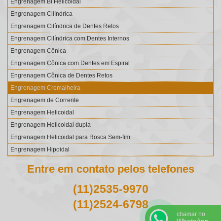
Engrenagem Bi Helicoidal
Engrenagem Cilíndrica
Engrenagem Cilíndrica de Dentes Retos
Engrenagem Cilíndrica com Dentes Internos
Engrenagem Cônica
Engrenagem Cônica com Dentes em Espiral
Engrenagem Cônica de Dentes Retos
Engrenagem Cremalheira
Engrenagem de Corrente
Engrenagem Helicoidal
Engrenagem Helicoidal dupla
Engrenagem Helicoidal para Rosca Sem-fim
Engrenagem Hipoidal
Engrenagem Interna
Entre em contato pelos telefones
Engrenagem para Corrente Silenciosa
(11)2535-9970
Engrenagem para Redutor
Engrenagem Planetária
(11)2524-6798
Engrenagem Rosca sem Fim
chamar no