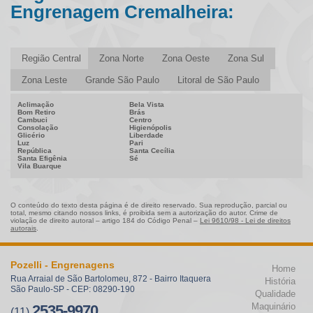
Polia Dentada
Engrenagem Cremalheira:
Polia Dentada para Corrente
Polia Sincronizada
Polia Sincronizadora
Região Central
Zona Norte
Zona Oeste
Zona Sul
Zona Leste
Grande São Paulo
Litoral de São Paulo
Aclimação
Bela Vista
Bom Retiro
Brás
Cambuci
Centro
Consolação
Higienópolis
Glicério
Liberdade
Luz
Pari
República
Santa Cecília
Santa Efigênia
Sé
Vila Buarque
O conteúdo do texto desta página é de direito reservado. Sua reprodução, parcial ou
total, mesmo citando nossos links, é proibida sem a autorização do autor. Crime de
violação de direito autoral – artigo 184 do Código Penal –
Lei 9610/98 - Lei de direitos
autorais
.
Pozelli - Engrenagens
Home
Rua Arraial de São Bartolomeu, 872 - Bairro Itaquera
História
São Paulo-SP - CEP: 08290-190
Qualidade
Maquinário
2535-9970
(11)