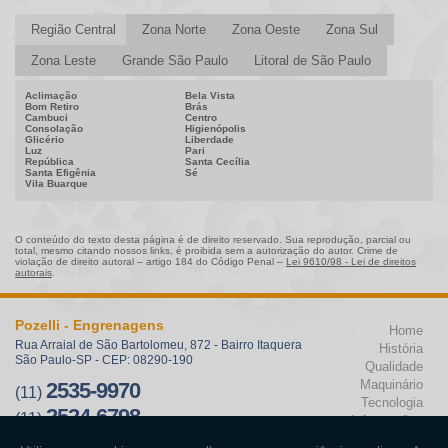
Polia Sincronizada
Polia Sincronizadora
Região Central
Zona Norte
Zona Oeste
Zona Sul
Zona Leste
Grande São Paulo
Litoral de São Paulo
Aclimação
Bela Vista
Bom Retiro
Brás
Cambuci
Centro
Consolação
Higienópolis
Glicério
Liberdade
Luz
Pari
República
Santa Cecília
Santa Efigênia
Sé
Vila Buarque
O conteúdo do texto desta página é de direito reservado. Sua reprodução, parcial ou
total, mesmo citando nossos links, é proibida sem a autorização do autor. Crime de
violação de direito autoral – artigo 184 do Código Penal –
Lei 9610/98 - Lei de direitos
autorais
.
Pozelli - Engrenagens
Home
Rua Arraial de São Bartolomeu, 872 - Bairro Itaquera
História
São Paulo-SP - CEP: 08290-190
Qualidade
Maquinário
2535-9970
(11)
Tecnologia
2524-6798
(11)
Informações
pozelli@pozelli.ind.br
Contato
Mapa