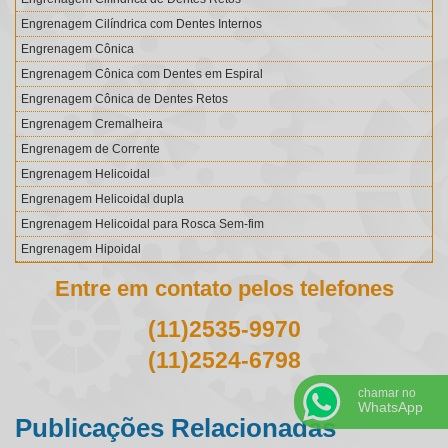
Engrenagem Cilíndrica com Dentes Internos
Engrenagem Cônica
Engrenagem Cônica com Dentes em Espiral
Engrenagem Cônica de Dentes Retos
Engrenagem Cremalheira
Engrenagem de Corrente
Engrenagem Helicoidal
Engrenagem Helicoidal dupla
Engrenagem Helicoidal para Rosca Sem-fim
Engrenagem Hipoidal
Engrenagem Interna
Entre em contato pelos telefones
Engrenagem para Corrente Silenciosa
(11)2535-9970
Engrenagem para Redutor
Engrenagem Planetária
(11)2524-6798
Engrenagem Rosca sem Fim
chamar no
Engrenagem sem Fim
WhatsApp
Publicações Relacionadas
Engrenagens Cilíndricas com Dentes em V